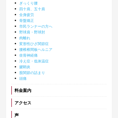
ぎっくり腰
四十肩、五十肩
全身疲労
骨盤矯正
市民ランナーの方へ
野球肩・野球肘
肉離れ
変形性ひざ関節症
腰椎椎間板ヘルニア
坐骨神経痛
冷え症・低体温症
腱鞘炎
股関節の詰まり
頭痛
料金案内
アクセス
声